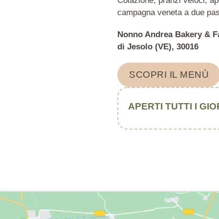
Colazione, pranzi veloci, ap
campagna veneta a due pas
Nonno Andrea Bakery & Far
di Jesolo (VE), 30016
SCOPRI IL MENÙ
APERTI TUTTI I GIO