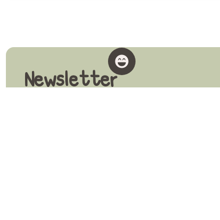
Newsletter
Vuoi restare aggiornato su tutte le attività, laborat
Iscriviti alla nostra newsletter!
Servizi
Fattoria did
Idee regalo