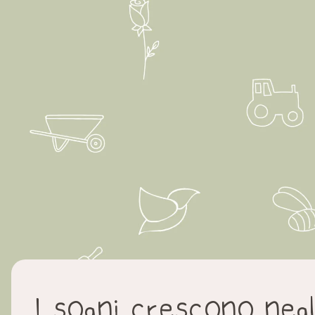
I sogni crescono negl