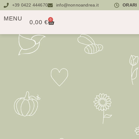
contenuto
+39 0422 444670
info@nonnoandrea.it
ORARI
MENU
0
0,00
€