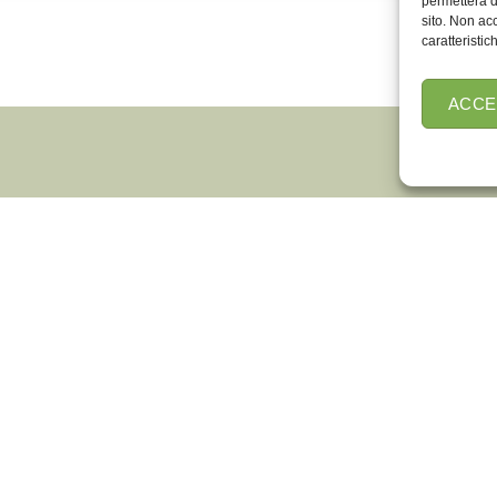
permetterà d
sito. Non ac
caratteristic
ACCE
ori, eventi in campagna che facciamo da Nonno Andrea?
Azienda
attica / Laboratori
Shop Online
Agriturismo