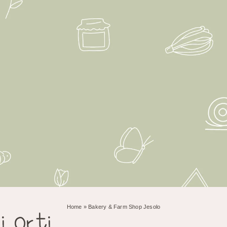
Home
»
Bakery & Farm Shop Jesolo
i orti