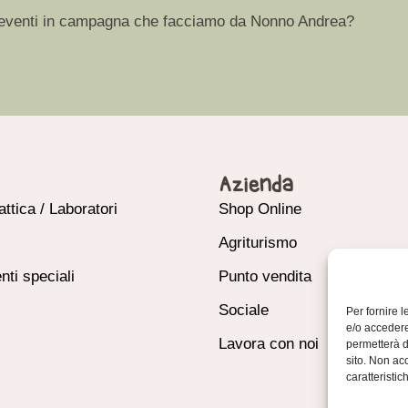
ori, eventi in campagna che facciamo da Nonno Andrea?
Azienda
attica / Laboratori
Shop Online
Agriturismo
nti speciali
Punto vendita
Sociale
Per fornire 
e/o accedere
Lavora con noi
permetterà d
sito. Non ac
caratteristic