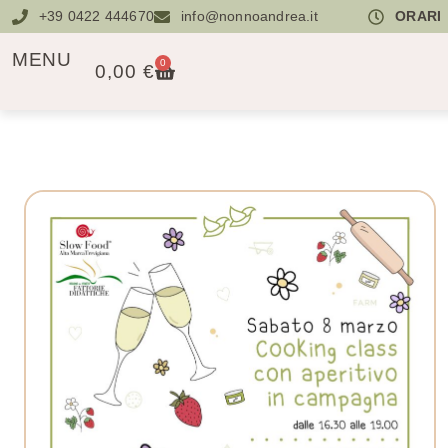
+39 0422 444670
info@nonnoandrea.it
ORARI
MENU
0
0,00
€