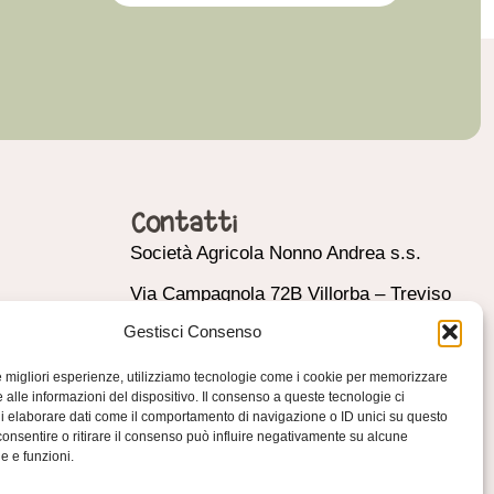
Contatti
Società Agricola Nonno Andrea s.s.
Via Campagnola 72B Villorba – Treviso
(Italy)
Gestisci Consenso
P.IVA 03444950269
le migliori esperienze, utilizziamo tecnologie come i cookie per memorizzare
 alle informazioni del dispositivo. Il consenso a queste tecnologie ci
info@nonnoandrea.it
i elaborare dati come il comportamento di navigazione o ID unici su questo
consentire o ritirare il consenso può influire negativamente su alcune
+39 0422 444670
he e funzioni.