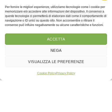
Agosto 1, 2026
Per fornire le migliori esperienze, utilizziamo tecnologie come i cookie per
memorizzare e/o accedere alle informazioni del dispositivo. Il consenso a
queste tecnologie ci permetterà di elaborare dati come il comportamento di
navigazione o ID unici su questo sito. Non acconsentire o ritirare il
consenso può influire negativamente su alcune caratteristiche e funzioni.
ESPERIENZE
ACCETTA
NEGA
VISUALIZZA LE PREFERENZE
Cookie Policy
Privacy Policy
Luglio è arrivato: tornano i
Campi di Girasoli (autoraccolta
terminata)
L’attesa è finita: da metà luglio i nostri Campi