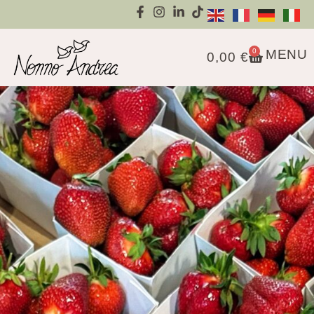
0
MENU
0,00
€