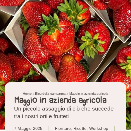
Home
»
Blog della campagna
»
Maggio in azienda agricola
Maggio in azienda agricola
Un piccolo assaggio di ciò che succede
tra i nostri orti e frutteti
7 Maggio 2025
Fioriture
,
Ricette
,
Workshop