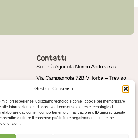
Contatti
Società Agricola Nonno Andrea s.s.
Via Campagnola 72B Villorba – Treviso
(Italy)
Gestisci Consenso
P.IVA 03444950269
le migliori esperienze, utilizziamo tecnologie come i cookie per memorizzare
 alle informazioni del dispositivo. Il consenso a queste tecnologie ci
info@nonnoandrea.it
i elaborare dati come il comportamento di navigazione o ID unici su questo
consentire o ritirare il consenso può influire negativamente su alcune
+39 0422 444670
he e funzioni.