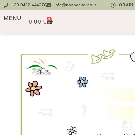
+39 0422 444670
info@nonnoandrea.it
ORARI
MENU
0
0,00
€