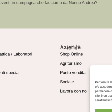
ori, eventi in campagna che facciamo da Nonno Andrea?
Azienda
attica / Laboratori
Shop Online
Agriturismo
nti speciali
Punto vendita
Sociale
Per fornire 
e/o accedere
Lavora con noi
permetterà d
sito. Non ac
caratteristic